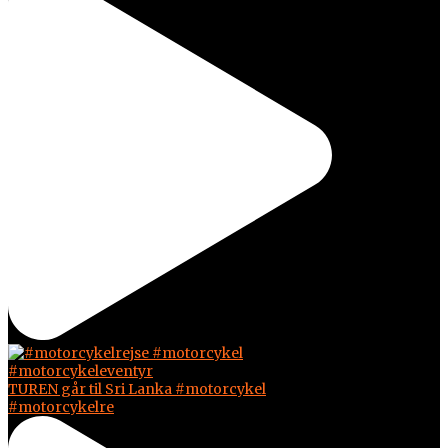
TUREN går til Sri Lanka #motorcykel
#motorcykelre