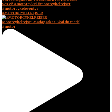
#MOTORCYKELREJSER
Motorcykelrejse i Madagsakar. Skal du med?
#motor