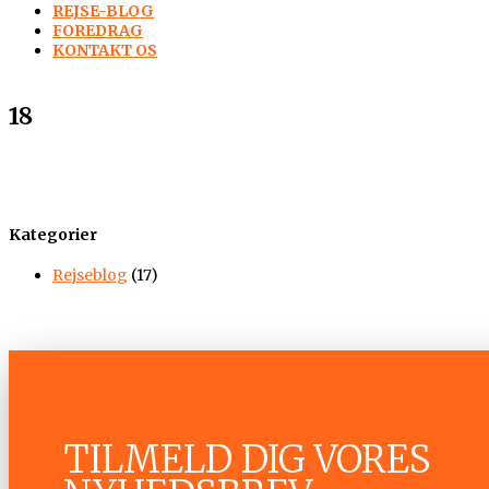
REJSE-BLOG
FOREDRAG
KONTAKT OS
18
Kategorier
Rejseblog
(17)
TILMELD DIG VORES