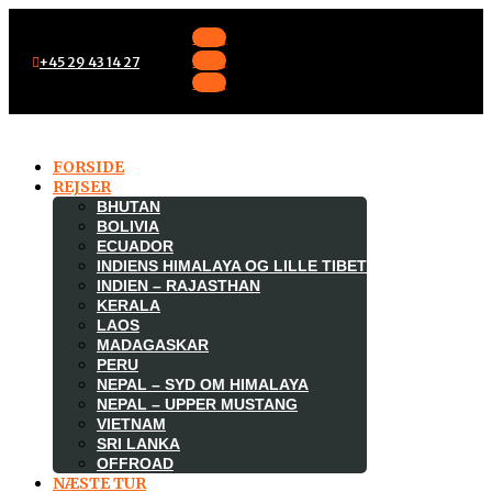
Følg
Følg
+45 29 43 14 27
Følg
FORSIDE
REJSER
BHUTAN
BOLIVIA
ECUADOR
INDIENS HIMALAYA OG LILLE TIBET
INDIEN – RAJASTHAN
KERALA
LAOS
MADAGASKAR

PERU
NEPAL – SYD OM HIMALAYA
NEPAL – UPPER MUSTANG
VIETNAM
SRI LANKA
OFFROAD
NÆSTE TUR