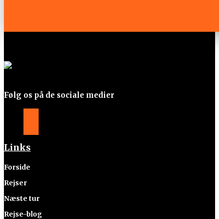
Følg os på de sociale medier
Følg
Følg
Følg
Links
Forside
Rejser
Næste tur
Rejse-blog