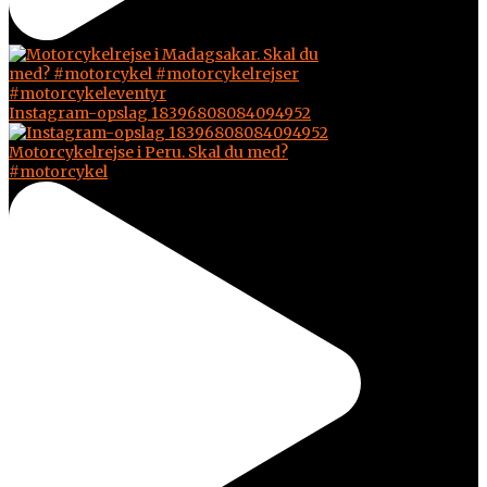
Instagram-opslag 18396808084094952
Motorcykelrejse i Peru. Skal du med?
#motorcykel