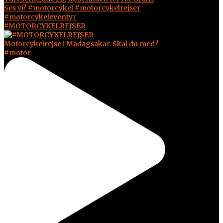
#MOTORCYKELREJSER
Motorcykelrejse i Madagsakar. Skal du med?
#motor