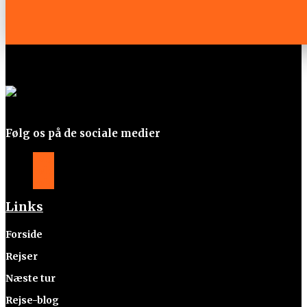
Følg os på de sociale medier
Følg
Følg
Følg
Links
Forside
Rejser
Næste tur
Rejse-blog