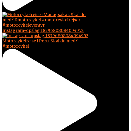
Instagram-opslag 18396808084094952
Motorcykelrejse i Peru. Skal du med?
#motorcykel