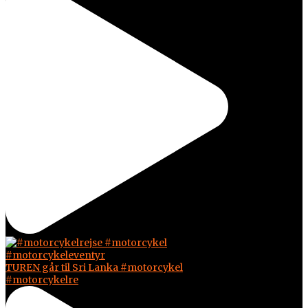
TUREN går til Sri Lanka #motorcykel
#motorcykelre