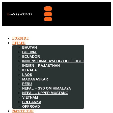
Følg
Følg
+45 29 43 14 27
Følg
FORSIDE
REJSER
BHUTAN
BOLIVIA
ECUADOR
INDIENS HIMALAYA OG LILLE TIBET
INDIEN – RAJASTHAN
KERALA
LAOS
MADAGASKAR

PERU
NEPAL – SYD OM HIMALAYA
NEPAL – UPPER MUSTANG
VIETNAM
SRI LANKA
OFFROAD
NÆSTE TUR