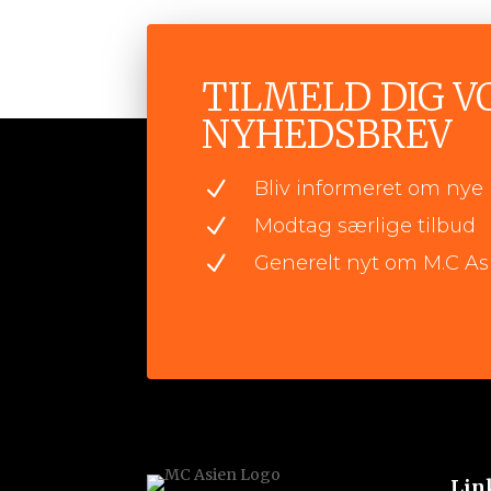
TILMELD DIG V
NYHEDSBREV
N
Bliv informeret om nye 
N
Modtag særlige tilbud
N
Generelt nyt om M.C As
Lin