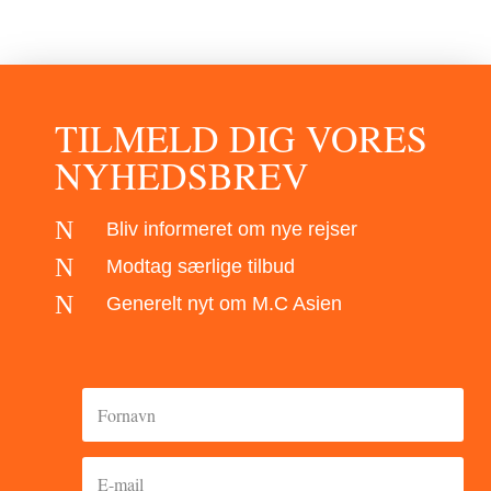
TILMELD DIG VORES
NYHEDSBREV
N
Bliv informeret om nye rejser
N
Modtag særlige tilbud
N
Generelt nyt om M.C Asien