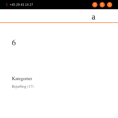
+45 29 43 14 27

6
Kategorier
Rejseblog
(17)