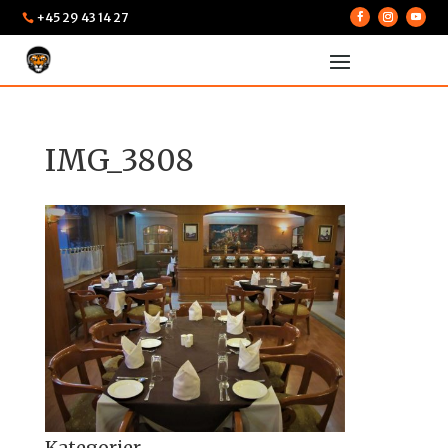
+45 29 43 14 27

IMG_3808
Kategorier