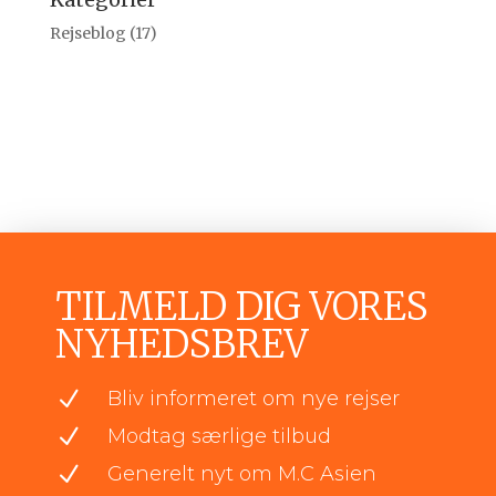
Rejseblog
(17)
TILMELD DIG VORES
NYHEDSBREV
N
Bliv informeret om nye rejser
N
Modtag særlige tilbud
N
Generelt nyt om M.C Asien