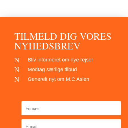
TILMELD DIG VORES
NYHEDSBREV
N
Bliv informeret om nye rejser
N
Modtag særlige tilbud
N
Generelt nyt om M.C Asien