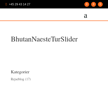
+45 29 43 14 27

BhutanNaesteTurSlider
Kategorier
Rejseblog
(17)