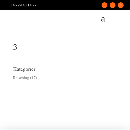
+45 29 43 14 27

3
Kategorier
Rejseblog
(17)