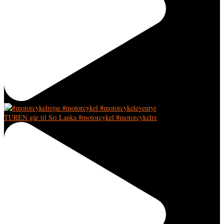
TUREN går til Sri Lanka #motorcykel #motorcykelre