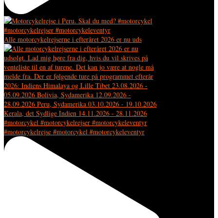
Alle motorcykelrejserne i efteråret 2026 er nu uds
#motorcykelrejse #motorcykel #motorcykeleventyr