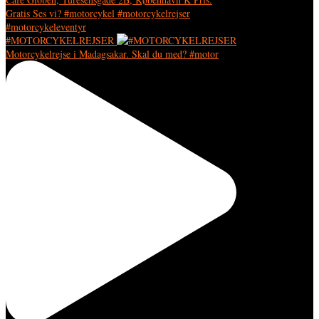
#MOTORCYKELREJSER
Motorcykelrejse i Madagsakar. Skal du med? #motor