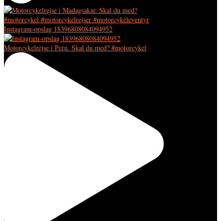
Instagram-opslag 18396808084094952
Motorcykelrejse i Peru. Skal du med? #motorcykel