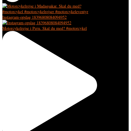
Instagram-opslag 18396808084094952
Motorcykelrejse i Peru. Skal du med? #motorcykel