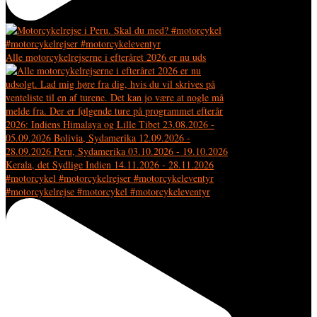
Alle motorcykelrejserne i efteråret 2026 er nu uds
#motorcykelrejse #motorcykel #motorcykeleventyr