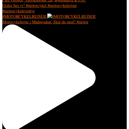
#MOTORCYKELREJSER
Motorcykelrejse i Madagsakar. Skal du med? #motor