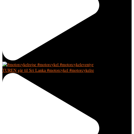
TUREN går til Sri Lanka #motorcykel #motorcykelre