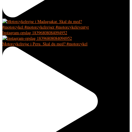
Instagram-opslag 18396808084094952
Motorcykelrejse i Peru. Skal du med? #motorcykel