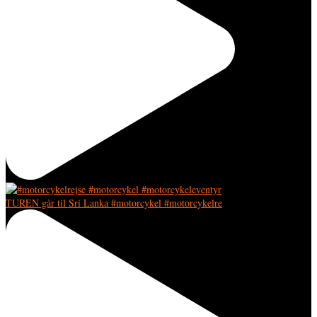
TUREN går til Sri Lanka #motorcykel #motorcykelre