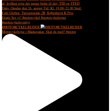
#MOTORCYKELREJSER
Motorcykelrejse i Madagsakar. Skal du med? #motor