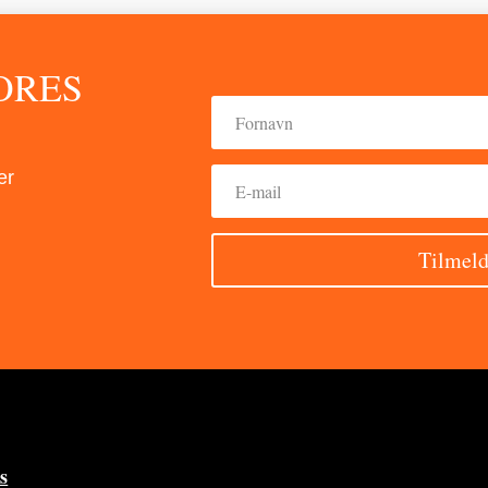
ORES
er
Tilmeld
s