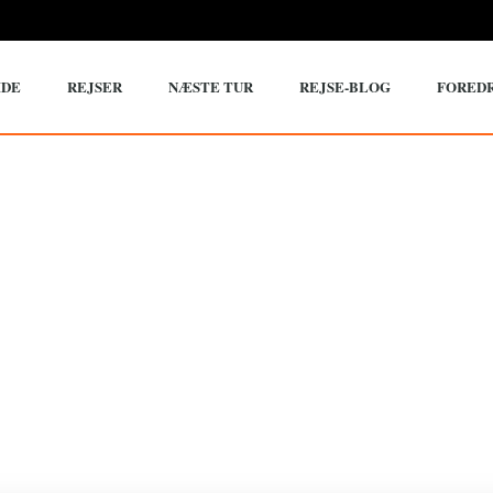
IDE
REJSER
NÆSTE TUR
REJSE-BLOG
FORED