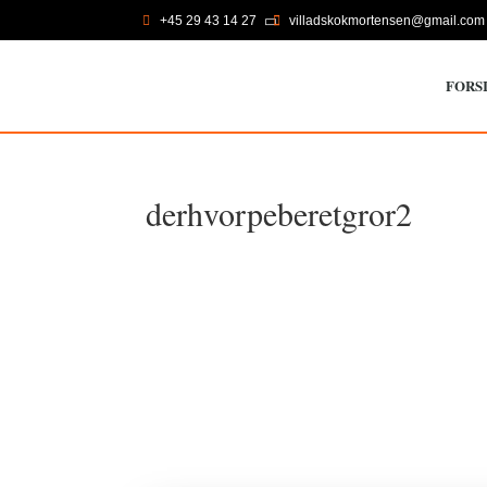
+45 29 43 14 27
villadskokmortensen@gmail.com

FORS
derhvorpeberetgror2