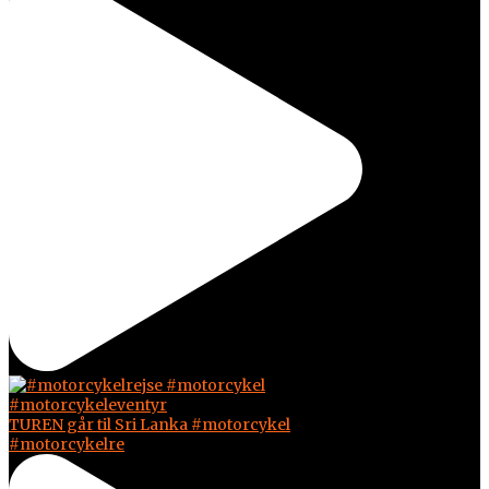
TUREN går til Sri Lanka #motorcykel
#motorcykelre