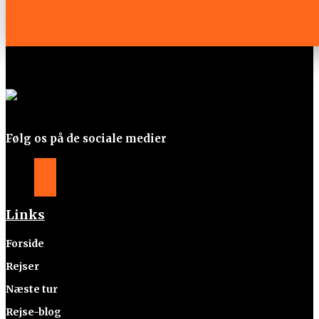
Følg os på de sociale medier
Følg
Følg
Følg
Links
Forside
Rejser
Næste tur
Rejse-blog