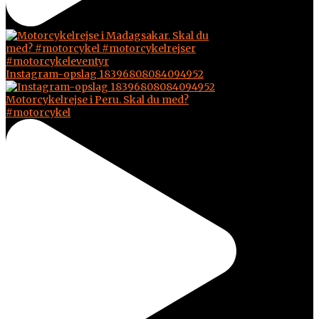
Instagram-opslag 18396808084094952
Motorcykelrejse i Peru. Skal du med?
#motorcykel