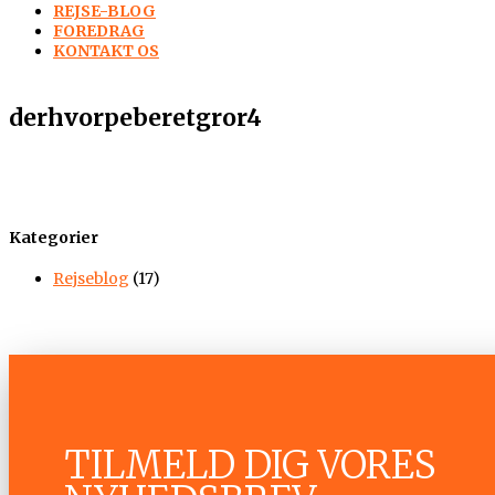
REJSE-BLOG
FOREDRAG
KONTAKT OS
derhvorpeberetgror4
Kategorier
Rejseblog
(17)
TILMELD DIG VORES