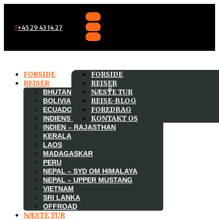
Følg
Følg
+45 29 43 14 27
Følg
FORSIDE
FORSIDE
REJSER
REJSER
NÆSTE TUR
BHUTAN
REJSE-BLOG
BOLIVIA
FOREDRAG
ECUADOR
KONTAKT OS
INDIENS HIMALAYA OG LILLE TIBET
INDIEN – RAJASTHAN
KERALA
LAOS
MADAGASKAR
PERU
NEPAL – SYD OM HIMALAYA
NEPAL – UPPER MUSTANG
VIETNAM
SRI LANKA
OFFROAD
NÆSTE TUR