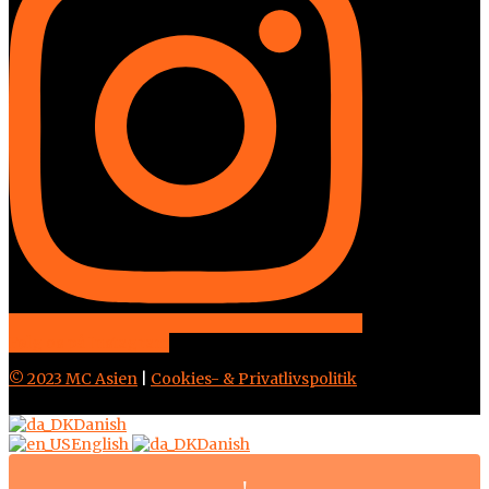
Følg os på Instagram
© 2023 MC Asien
|
Cookies- & Privatlivspolitik
Danish
English
Danish