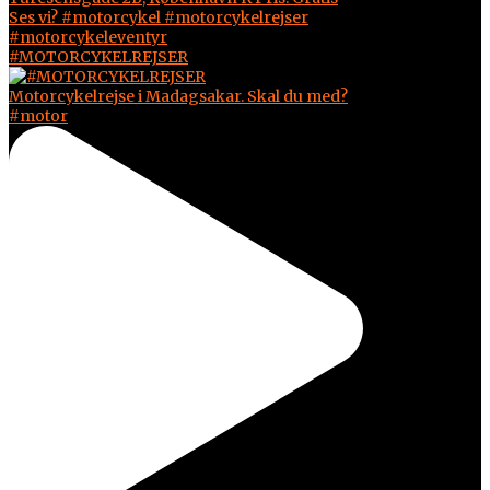
#MOTORCYKELREJSER
Motorcykelrejse i Madagsakar. Skal du med?
#motor