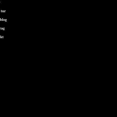
r
 tur
-blog
rag
kt