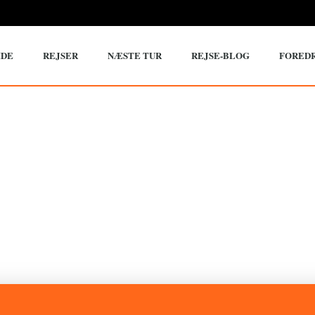
IDE
REJSER
NÆSTE TUR
REJSE-BLOG
FORED