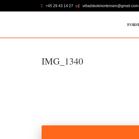
+45 29 43 14 27
villadskokmortensen@gmail.com

FORS
IMG_1340