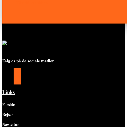
Tilmeld nyhedsbrev
Følg os på de sociale medier
Følg
Følg
Følg
Links
Forside
Rejser
Næste tur