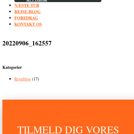
NÆSTE TUR
REJSE-BLOG
FOREDRAG
KONTAKT OS
20220906_162557
Kategorier
Rejseblog
(17)
TILMELD DIG VORES