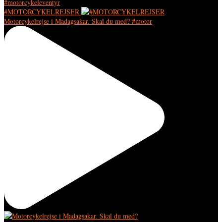
#MOTORCYKELREJSER
Motorcykelrejse i Madagsakar. Skal du med? #motor