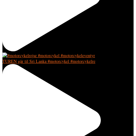
TUREN går til Sri Lanka #motorcykel #motorcykelre