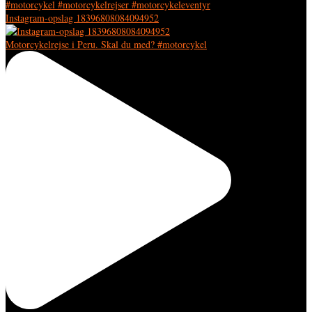
Instagram-opslag 18396808084094952
Motorcykelrejse i Peru. Skal du med? #motorcykel