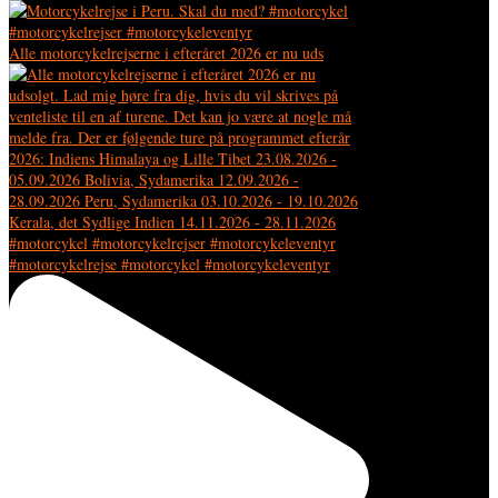
Alle motorcykelrejserne i efteråret 2026 er nu uds
#motorcykelrejse #motorcykel #motorcykeleventyr