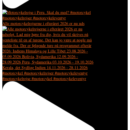
Alle motorcykelrejserne i efteråret 2026 er nu uds
#motorcykelrejse #motorcykel #motorcykeleventyr