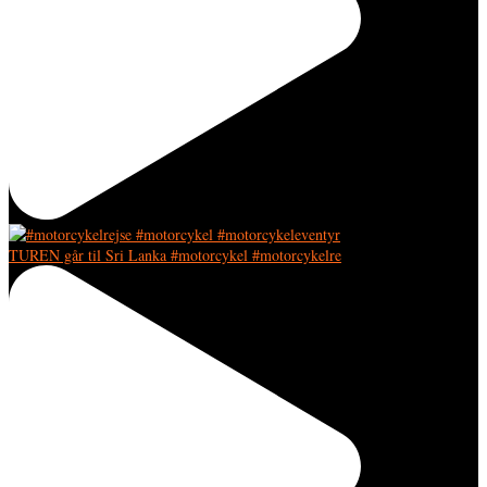
TUREN går til Sri Lanka #motorcykel #motorcykelre