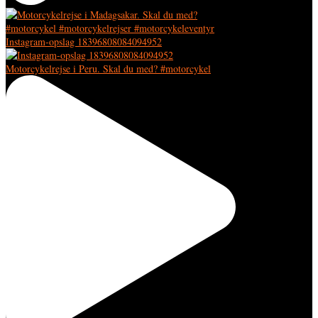
Instagram-opslag 18396808084094952
Motorcykelrejse i Peru. Skal du med? #motorcykel