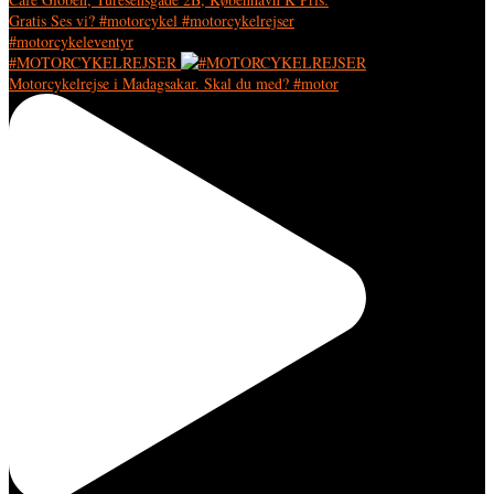
#MOTORCYKELREJSER
Motorcykelrejse i Madagsakar. Skal du med? #motor