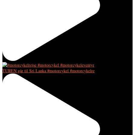
TUREN går til Sri Lanka #motorcykel #motorcykelre