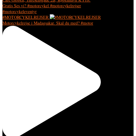
#MOTORCYKELREJSER
Motorcykelrejse i Madagsakar. Skal du med? #motor