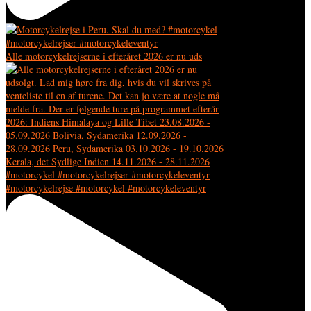
Alle motorcykelrejserne i efteråret 2026 er nu uds
#motorcykelrejse #motorcykel #motorcykeleventyr