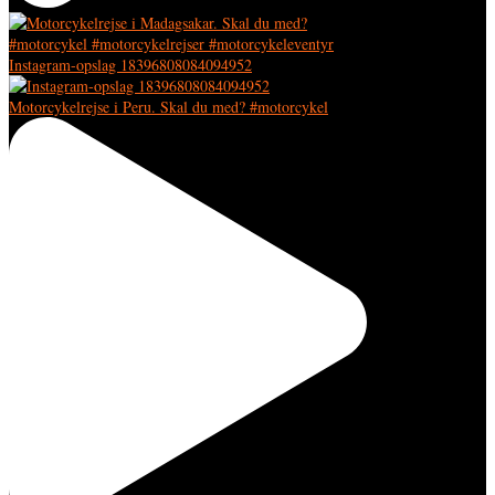
Instagram-opslag 18396808084094952
Motorcykelrejse i Peru. Skal du med? #motorcykel