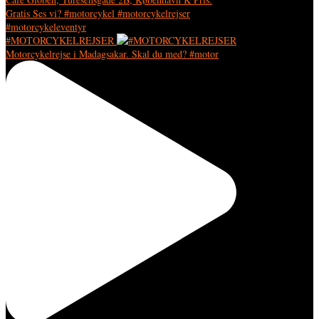
#MOTORCYKELREJSER
Motorcykelrejse i Madagsakar. Skal du med? #motor