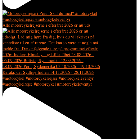
Alle motorcykelrejserne i efteråret 2026 er nu uds
#motorcykelrejse #motorcykel #motorcykeleventyr