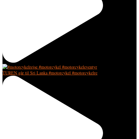
TUREN går til Sri Lanka #motorcykel #motorcykelre