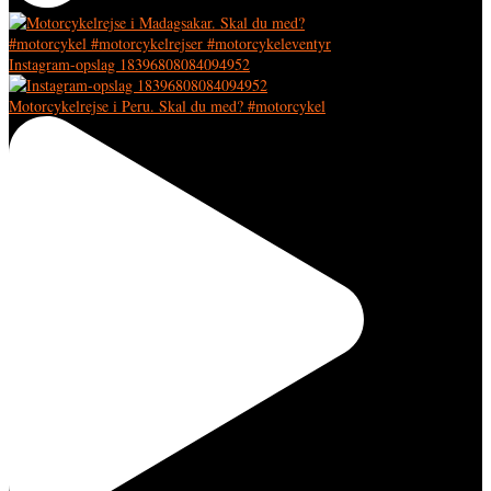
Instagram-opslag 18396808084094952
Motorcykelrejse i Peru. Skal du med? #motorcykel