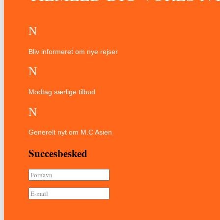
N
Bliv informeret om nye rejser
N
Modtag særlige tilbud
N
Generelt nyt om M.C Asien
Succesbesked
Tilmeld nyhedsbrev