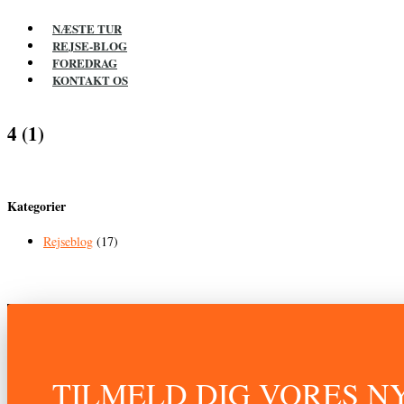
NÆSTE TUR
REJSE-BLOG
FOREDRAG
KONTAKT OS
4 (1)
Kategorier
Rejseblog
(17)
TILMELD DIG VORES 