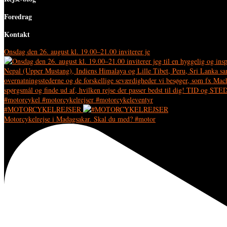
Foredrag
Kontakt
Onsdag den 26. august kl. 19.00–21.00 inviterer je
#MOTORCYKELREJSER
Motorcykelrejse i Madagsakar. Skal du med? #motor