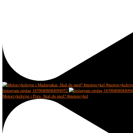
Instagram-opslag 18396808084094952
Motorcykelrejse i Peru. Skal du med? #motorcykel