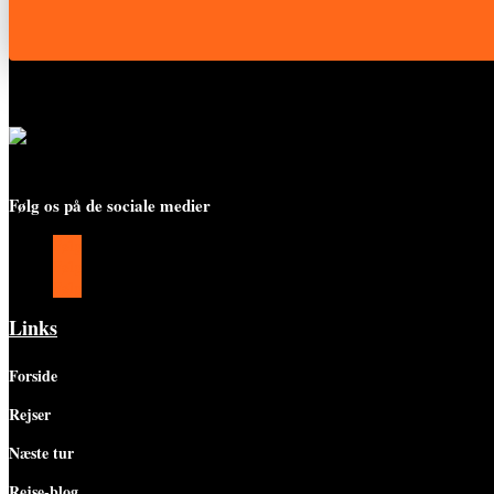
Følg os på de sociale medier
Følg
Følg
Følg
Links
Forside
Rejser
Næste tur
Rejse-blog