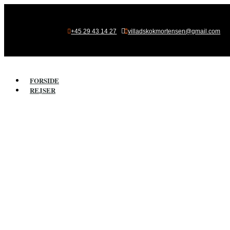

+45 29 43 14 27
villadskokmortensen@gmail.com
FORSIDE
REJSER