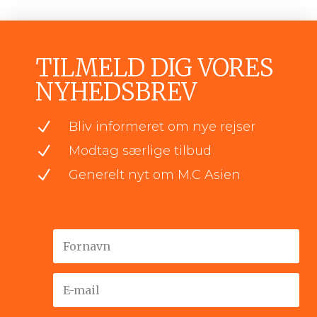
TILMELD DIG VORES
NYHEDSBREV
N
Bliv informeret om nye rejser
N
Modtag særlige tilbud
N
Generelt nyt om M.C Asien