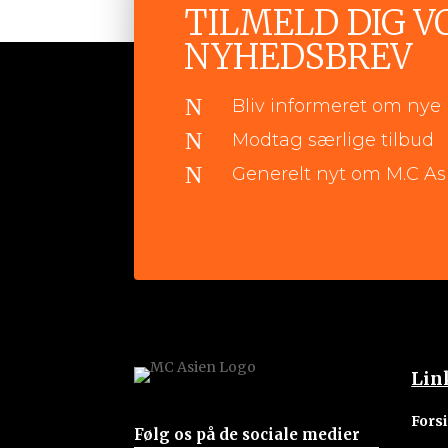
TILMELD DIG V
NYHEDSBREV
N
Bliv informeret om nye 
N
Modtag særlige tilbud
N
Generelt nyt om M.C As
Lin
Fors
Følg os på de sociale medier