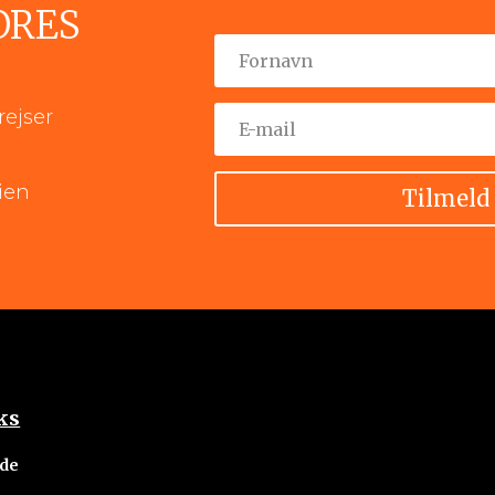
ORES
rejser
ien
Tilmeld
ks
ide