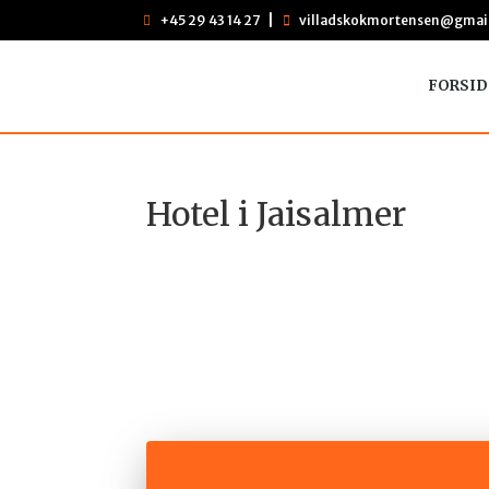
+45 29 43 14 27
villadskokmortensen@gmai

FORSID
Hotel i Jaisalmer