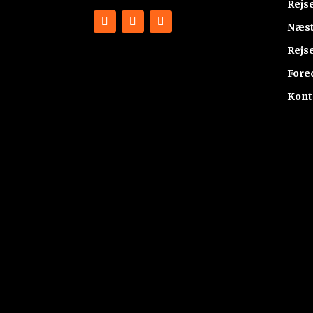
Rejs
Næst
Rejs
Fore
Kont