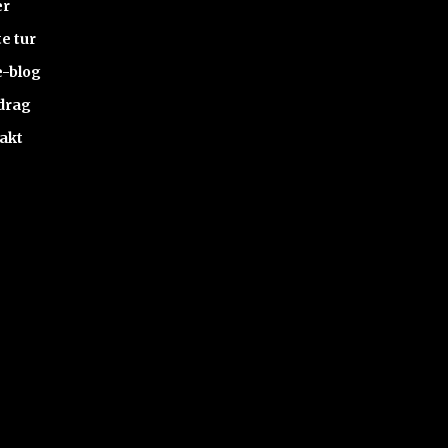
er
e tur
e-blog
drag
akt