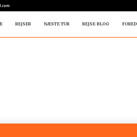
l.com
E
REJSER
NÆSTE TUR
REJSE-BLOG
FORED