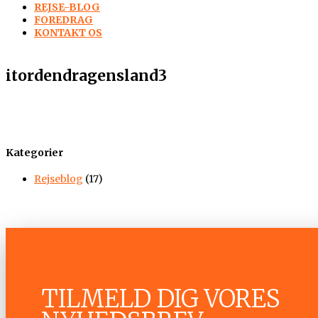
REJSE-BLOG
FOREDRAG
KONTAKT OS
itordendragensland3
Kategorier
Rejseblog
(17)
TILMELD DIG VORES