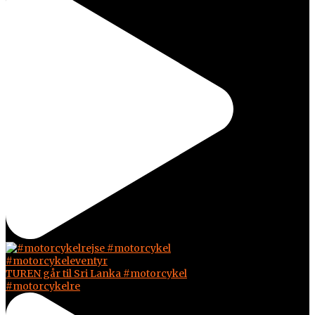
TUREN går til Sri Lanka #motorcykel
#motorcykelre