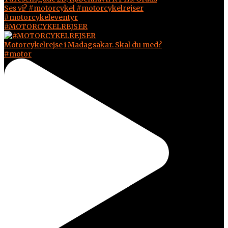
#MOTORCYKELREJSER
Motorcykelrejse i Madagsakar. Skal du med?
#motor