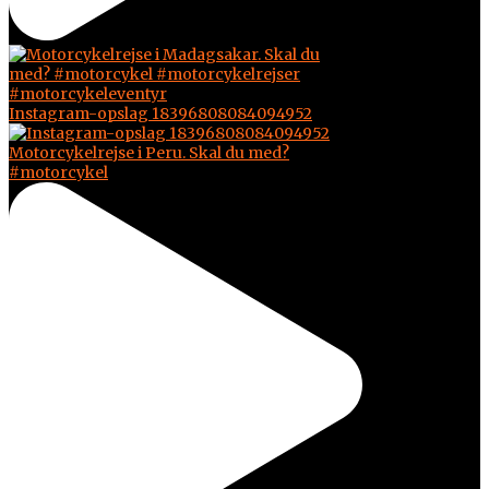
Instagram-opslag 18396808084094952
Motorcykelrejse i Peru. Skal du med?
#motorcykel