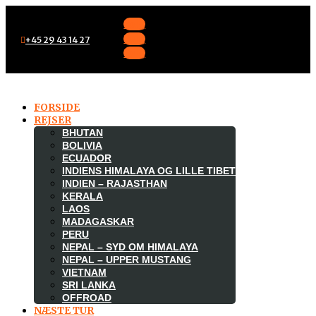
Følg
Følg
+45 29 43 14 27
Følg
FORSIDE
REJSER
BHUTAN
BOLIVIA
ECUADOR
INDIENS HIMALAYA OG LILLE TIBET
INDIEN – RAJASTHAN
KERALA
LAOS
MADAGASKAR

PERU
NEPAL – SYD OM HIMALAYA
NEPAL – UPPER MUSTANG
VIETNAM
SRI LANKA
OFFROAD
NÆSTE TUR