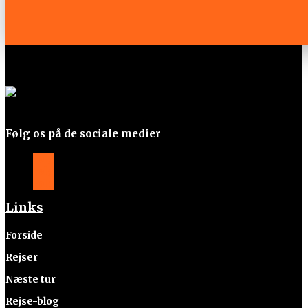
Følg os på de sociale medier
Følg
Følg
Følg
Links
Forside
Rejser
Næste tur
Rejse-blog