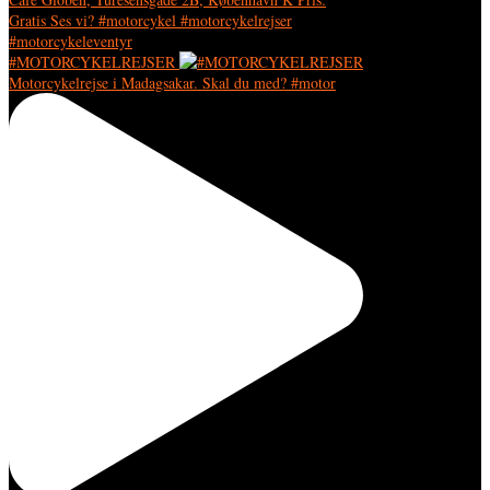
#MOTORCYKELREJSER
Motorcykelrejse i Madagsakar. Skal du med? #motor