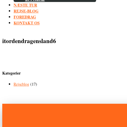
NÆSTE TUR
REJSE-BLOG
FOREDRAG
KONTAKT OS
itordendragensland6
Kategorier
Rejseblog
(17)