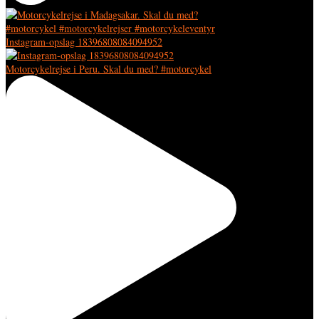
Instagram-opslag 18396808084094952
Motorcykelrejse i Peru. Skal du med? #motorcykel