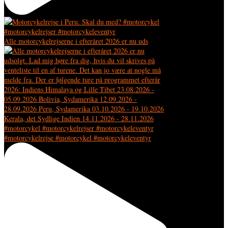
Alle motorcykelrejserne i efteråret 2026 er nu uds
#motorcykelrejse #motorcykel #motorcykeleventyr