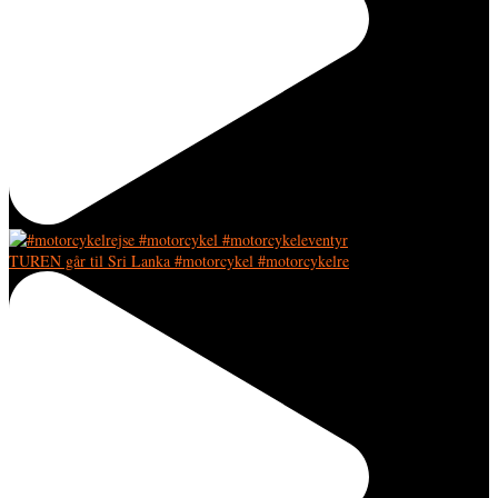
TUREN går til Sri Lanka #motorcykel #motorcykelre