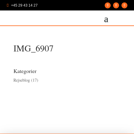
+45 29 43 14 27

IMG_6907
Kategorier
Rejseblog
(17)