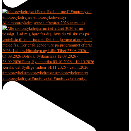
Alle motorcykelrejserne i efteråret 2026 er nu uds
#motorcykelrejse #motorcykel #motorcykeleventyr