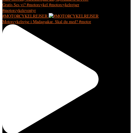
#MOTORCYKELREJSER
Motorcykelrejse i Madagsakar. Skal du med? #motor