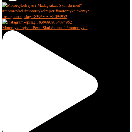
Instagram-opslag 18396808084094952
Motorcykelrejse i Peru. Skal du med? #motorcykel