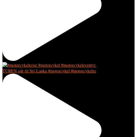
TUREN går til Sri Lanka #motorcykel #motorcykelre