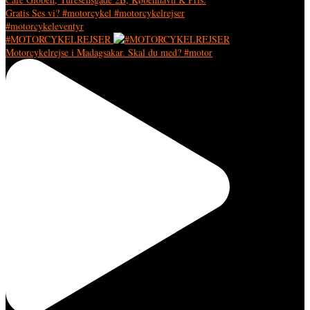
#MOTORCYKELREJSER
Motorcykelrejse i Madagsakar. Skal du med? #motor