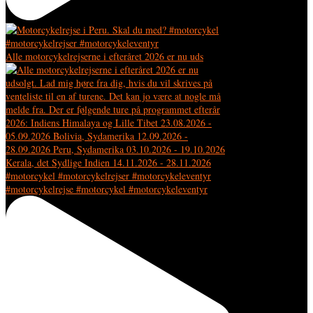
Alle motorcykelrejserne i efteråret 2026 er nu uds
#motorcykelrejse #motorcykel #motorcykeleventyr