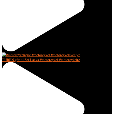
TUREN går til Sri Lanka #motorcykel #motorcykelre