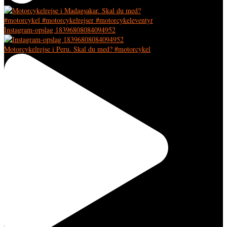
Instagram-opslag 18396808084094952
Motorcykelrejse i Peru. Skal du med? #motorcykel