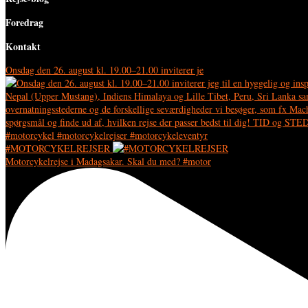
Foredrag
Kontakt
Onsdag den 26. august kl. 19.00–21.00 inviterer je
#MOTORCYKELREJSER
Motorcykelrejse i Madagsakar. Skal du med? #motor