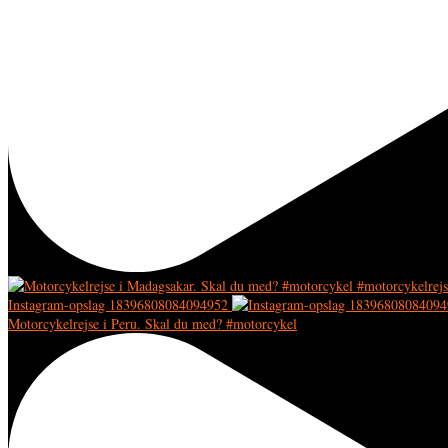
Instagram-opslag 18396808084094952
Motorcykelrejse i Peru. Skal du med? #motorcykel