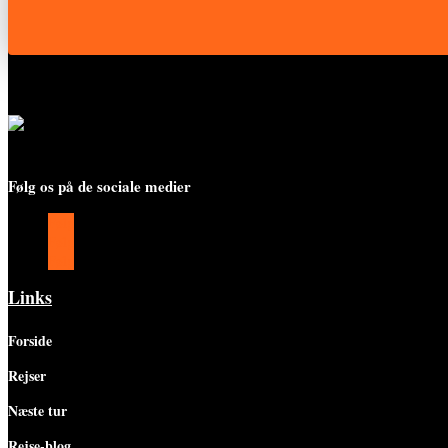
Følg os på de sociale medier
Følg
Følg
Følg
Links
Forside
Rejser
Næste tur
Rejse-blog