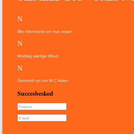
N
Bliv informeret om nye rejser
N
Modtag særlige tilbud
N
Generelt nyt om M.C Asien
Succesbesked
Tilmeld nyhedsbrev