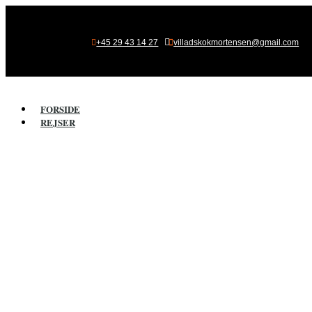

+45 29 43 14 27
villadskokmortensen@gmail.com
FORSIDE
REJSER