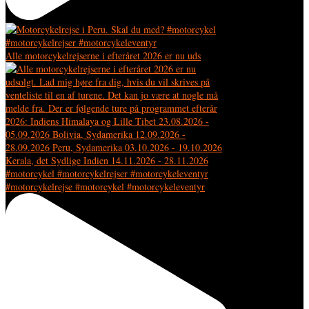
Alle motorcykelrejserne i efteråret 2026 er nu uds
#motorcykelrejse #motorcykel #motorcykeleventyr