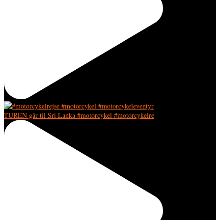
TUREN går til Sri Lanka #motorcykel #motorcykelre