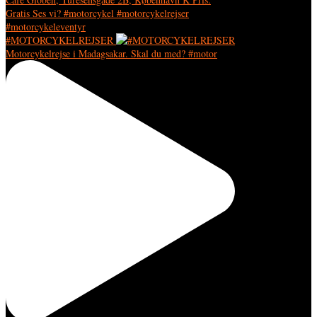
#MOTORCYKELREJSER
Motorcykelrejse i Madagsakar. Skal du med? #motor