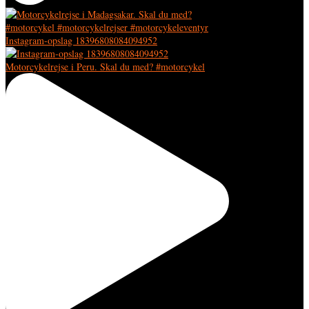
Instagram-opslag 18396808084094952
Motorcykelrejse i Peru. Skal du med? #motorcykel