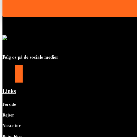
Følg os på de sociale medier
Følg
Følg
Følg
Links
Forside
Rejser
Næste tur
Rejse-blog