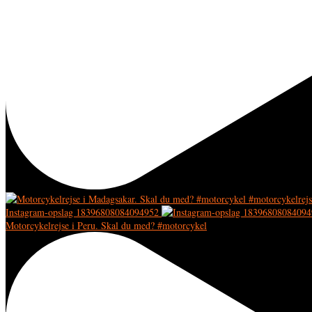
Instagram-opslag 18396808084094952
Motorcykelrejse i Peru. Skal du med? #motorcykel