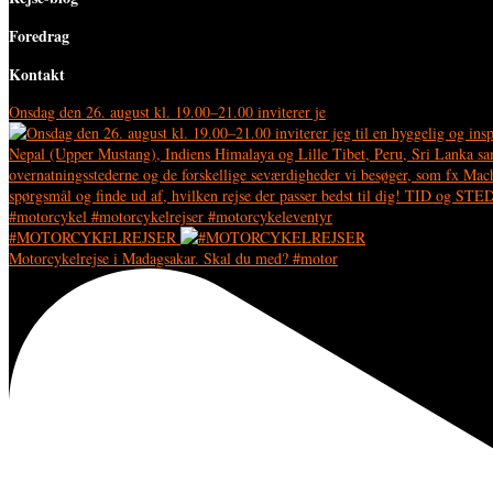
Foredrag
Kontakt
Onsdag den 26. august kl. 19.00–21.00 inviterer je
#MOTORCYKELREJSER
Motorcykelrejse i Madagsakar. Skal du med? #motor