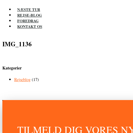
NÆSTE TUR
REJSE-BLOG
FOREDRAG
KONTAKT OS
IMG_1136
Kategorier
Rejseblog
(17)
TILMELD DIG VORES 