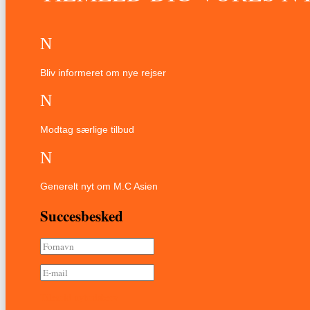
N
Bliv informeret om nye rejser
N
Modtag særlige tilbud
N
Generelt nyt om M.C Asien
Succesbesked
Tilmeld nyhedsbrev