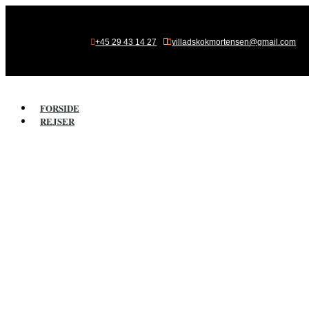

+45 29 43 14 27
villadskokmortensen@gmail.com
FORSIDE
REJSER