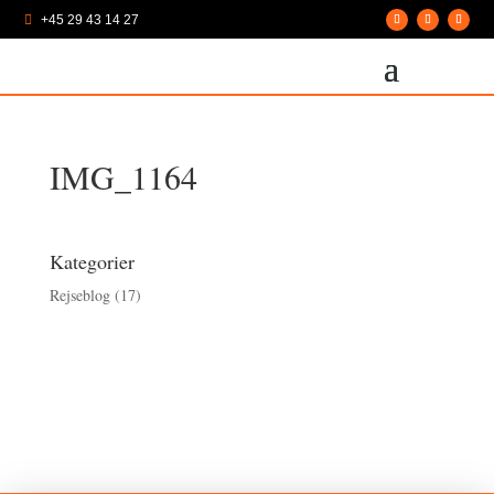
+45 29 43 14 27

IMG_1164
Kategorier
Rejseblog
(17)