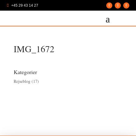
+45 29 43 14 27

IMG_1672
Kategorier
Rejseblog
(17)