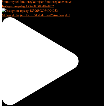
Instagram-opslag 18396808084094952
Motorcykelrejse i Peru. Skal du med? #motorcykel