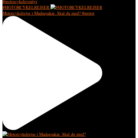
#MOTORCYKELREJSER
Motorcykelrejse i Madagsakar. Skal du med? #motor