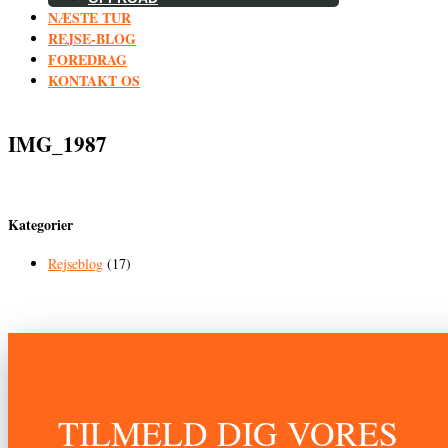
NÆSTE TUR
REJSE-BLOG
FOREDRAG
KONTAKT OS
IMG_1987
Kategorier
Rejseblog
(17)
TILMELD DIG VORES