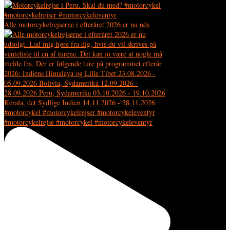
Alle motorcykelrejserne i efteråret 2026 er nu uds
#motorcykelrejse #motorcykel #motorcykeleventyr