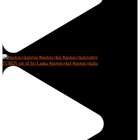
TUREN går til Sri Lanka #motorcykel #motorcykelre