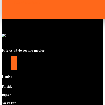
Tilmeld nyhedsbrev
Følg os på de sociale medier
Følg
Følg
Følg
Links
Forside
Rejser
Næste tur