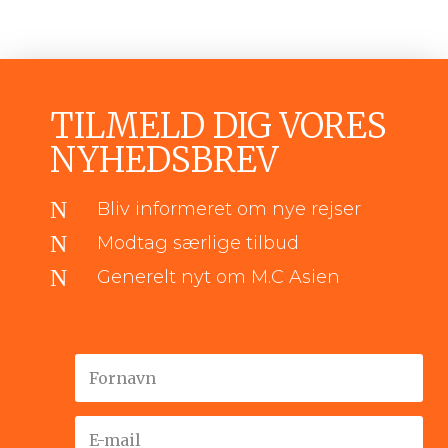
TILMELD DIG VORES
NYHEDSBREV
N
Bliv informeret om nye rejser
N
Modtag særlige tilbud
N
Generelt nyt om M.C Asien