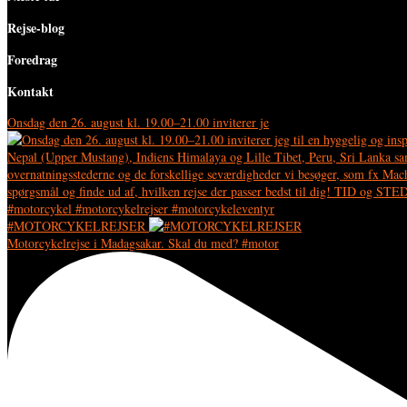
Rejse-blog
Foredrag
Kontakt
Onsdag den 26. august kl. 19.00–21.00 inviterer je
#MOTORCYKELREJSER
Motorcykelrejse i Madagsakar. Skal du med? #motor