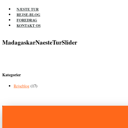
NÆSTE TUR
REJSE-BLOG
FOREDRAG
KONTAKT OS
MadagaskarNaesteTurSlider
Kategorier
Rejseblog
(17)