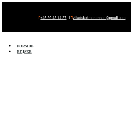

+45 29 43 14 27
villadskokmortensen@gmail.com
FORSIDE
REJSER