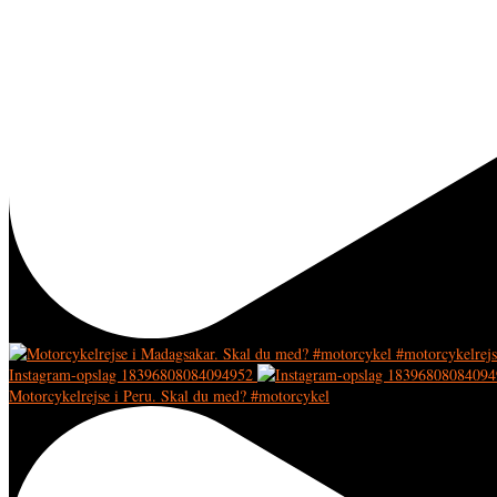
Instagram-opslag 18396808084094952
Motorcykelrejse i Peru. Skal du med? #motorcykel