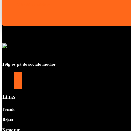
Tilmeld nyhedsbrev
Følg os på de sociale medier
Følg
Følg
Følg
Links
Forside
Rejser
Næste tur