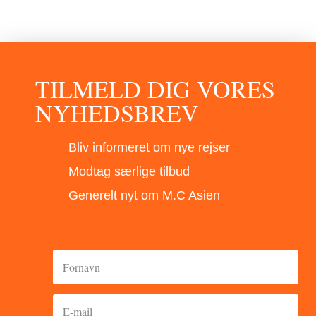
TILMELD DIG VORES
NYHEDSBREV
Bliv informeret om nye rejser
Modtag særlige tilbud
Generelt nyt om M.C Asien