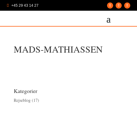
+45 29 43 14 27

MADS-MATHIASSEN
Kategorier
Rejseblog
(17)