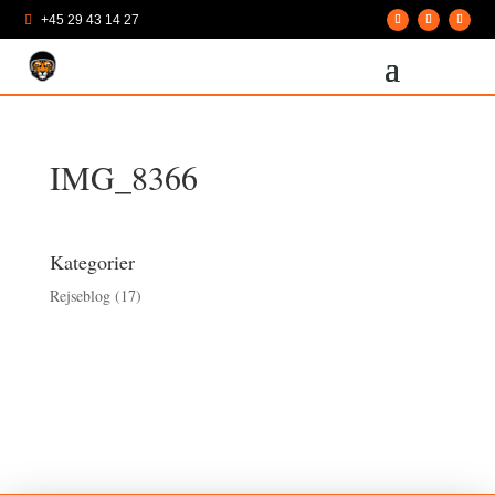
+45 29 43 14 27

IMG_8366
Kategorier
Rejseblog
(17)