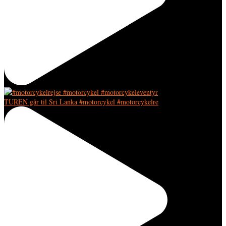
TUREN går til Sri Lanka #motorcykel #motorcykelre