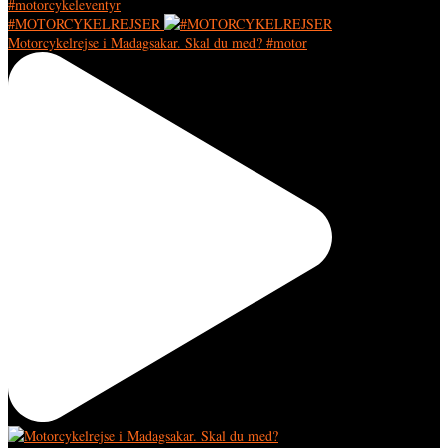
#MOTORCYKELREJSER
Motorcykelrejse i Madagsakar. Skal du med? #motor