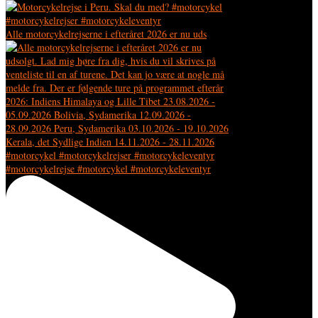
Alle motorcykelrejserne i efteråret 2026 er nu uds
#motorcykelrejse #motorcykel #motorcykeleventyr