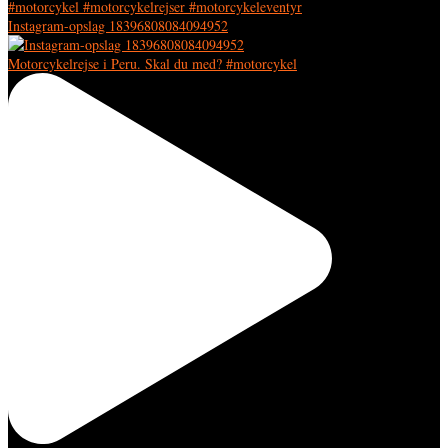
Instagram-opslag 18396808084094952
Motorcykelrejse i Peru. Skal du med? #motorcykel