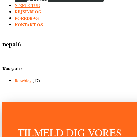
NÆSTE TUR
REJSE-BLOG
FOREDRAG
KONTAKT OS
nepal6
Kategorier
Rejseblog
(17)
TILMELD DIG VORES