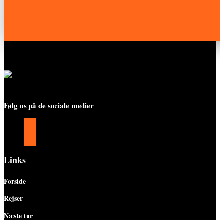
Tilmeld nyhedsbrev
Følg os på de sociale medier
Følg
Følg
Følg
Links
Forside
Rejser
Næste tur