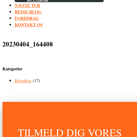
NÆSTE TUR
REJSE-BLOG
FOREDRAG
KONTAKT OS
20230404_164408
Kategorier
Rejseblog
(17)
TILMELD DIG VORES