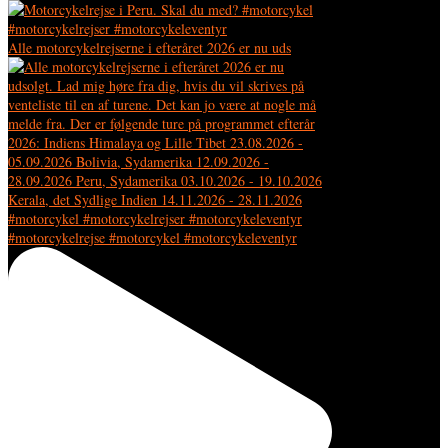
Alle motorcykelrejserne i efteråret 2026 er nu uds
#motorcykelrejse #motorcykel #motorcykeleventyr