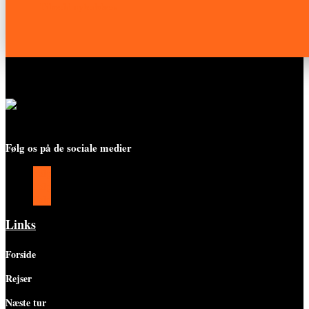
Tilmeld nyhedsbrev
Følg os på de sociale medier
Følg
Følg
Følg
Links
Forside
Rejser
Næste tur