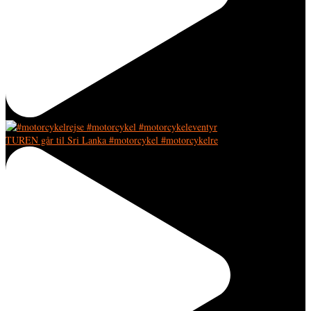
TUREN går til Sri Lanka #motorcykel #motorcykelre