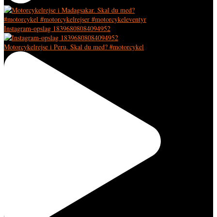
Instagram-opslag 18396808084094952
Motorcykelrejse i Peru. Skal du med? #motorcykel