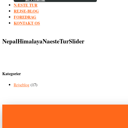
NÆSTE TUR
REJSE-BLOG
FOREDRAG
KONTAKT OS
NepalHimalayaNaesteTurSlider
Kategorier
Rejseblog
(17)