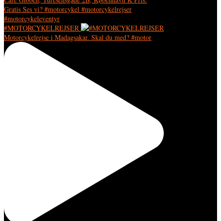
#MOTORCYKELREJSER
Motorcykelrejse i Madagsakar. Skal du med? #motor