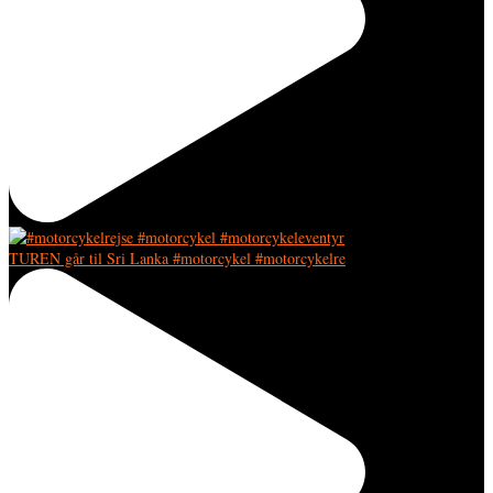
TUREN går til Sri Lanka #motorcykel #motorcykelre