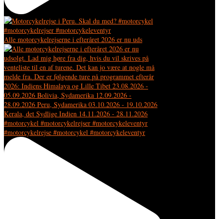
Alle motorcykelrejserne i efteråret 2026 er nu uds
#motorcykelrejse #motorcykel #motorcykeleventyr