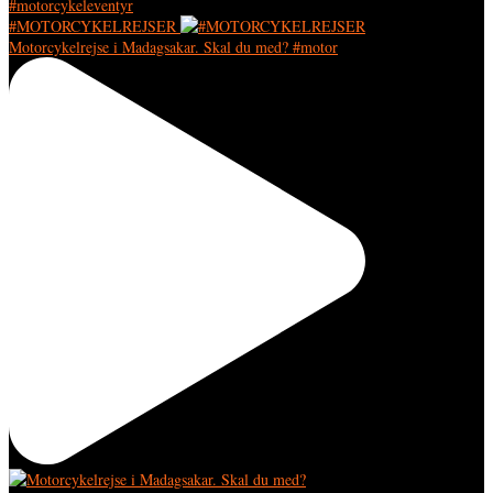
#MOTORCYKELREJSER
Motorcykelrejse i Madagsakar. Skal du med? #motor