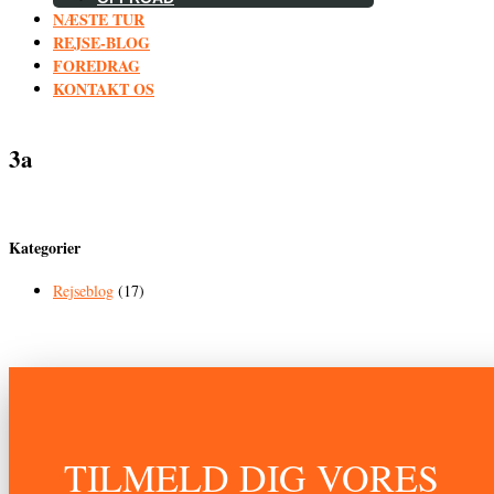
NÆSTE TUR
REJSE-BLOG
FOREDRAG
KONTAKT OS
3a
Kategorier
Rejseblog
(17)
TILMELD DIG VORES