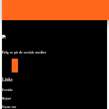
Tilmeld nyhedsbrev
Følg os på de sociale medier
Følg
Følg
Følg
Links
Forside
Rejser
Næste tur