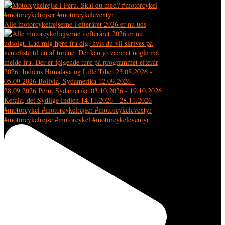
Alle motorcykelrejserne i efteråret 2026 er nu uds
#motorcykelrejse #motorcykel #motorcykeleventyr