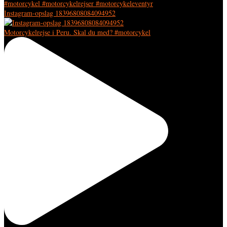
Instagram-opslag 18396808084094952
Motorcykelrejse i Peru. Skal du med? #motorcykel