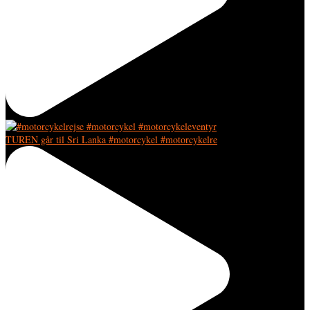
TUREN går til Sri Lanka #motorcykel #motorcykelre