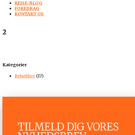
REJSE-BLOG
FOREDRAG
KONTAKT OS
2
Kategorier
Rejseblog
(17)
TILMELD DIG VORES