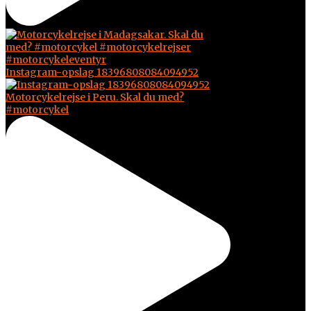
Instagram-opslag 18396808084094952
Motorcykelrejse i Peru. Skal du med?
#motorcykel