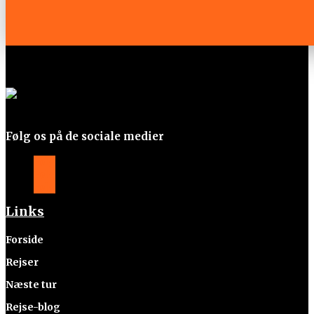
Følg os på de sociale medier
Følg
Følg
Følg
Links
Forside
Rejser
Næste tur
Rejse-blog