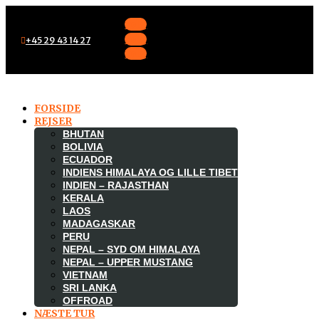
Følg
Følg
+45 29 43 14 27
Følg
FORSIDE
REJSER
BHUTAN
BOLIVIA
ECUADOR
INDIENS HIMALAYA OG LILLE TIBET
INDIEN – RAJASTHAN
KERALA
LAOS
MADAGASKAR

PERU
NEPAL – SYD OM HIMALAYA
NEPAL – UPPER MUSTANG
VIETNAM
SRI LANKA
OFFROAD
NÆSTE TUR