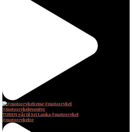
TUREN går til Sri Lanka #motorcykel
#motorcykelre