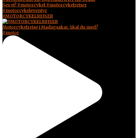
#MOTORCYKELREJSER
Motorcykelrejse i Madagsakar. Skal du med?
#motor