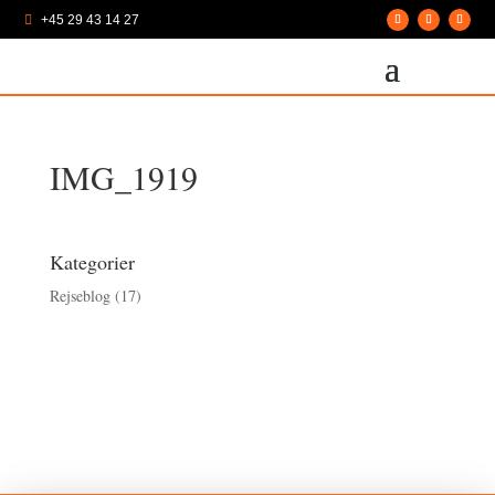
+45 29 43 14 27

IMG_1919
Kategorier
Rejseblog
(17)