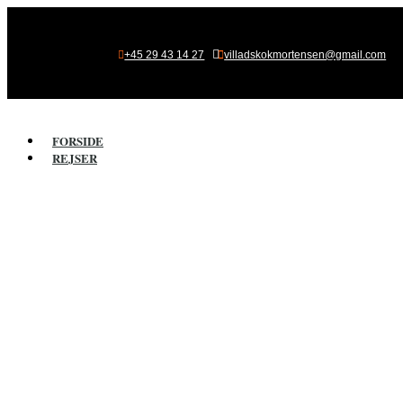

+45 29 43 14 27
villadskokmortensen@gmail.com
FORSIDE
REJSER