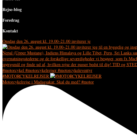
Rejse-blog
Foredrag
Kontakt
Onsdag den 26. august kl. 19.00–21.00 inviterer je
#MOTORCYKELREJSER
Motorcykelrejse i Madagsakar. Skal du med? #motor