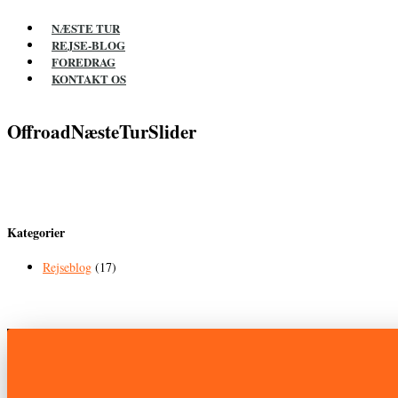
NÆSTE TUR
REJSE-BLOG
FOREDRAG
KONTAKT OS
OffroadNæsteTurSlider
Kategorier
Rejseblog
(17)