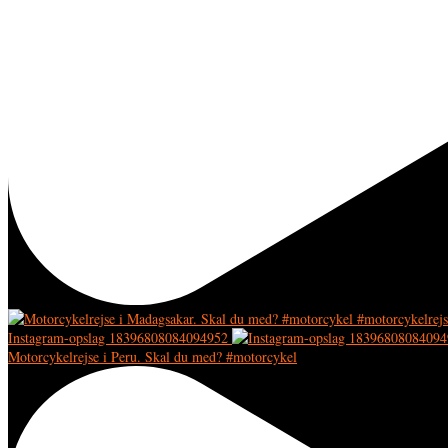
Instagram-opslag 18396808084094952
Motorcykelrejse i Peru. Skal du med? #motorcykel