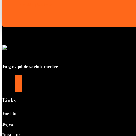
Tilmeld nyhedsbrev
Følg os på de sociale medier
Følg
Følg
Følg
Links
Forside
Rejser
Næste tur