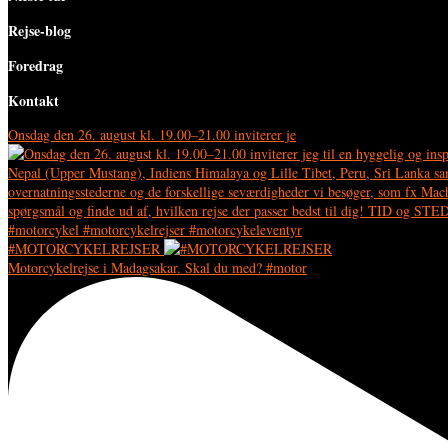
Rejse-blog
Foredrag
Kontakt
Onsdag den 26. august kl. 19.00–21.00 inviterer je
#MOTORCYKELREJSER
Motorcykelrejse i Madagsakar. Skal du med? #motor