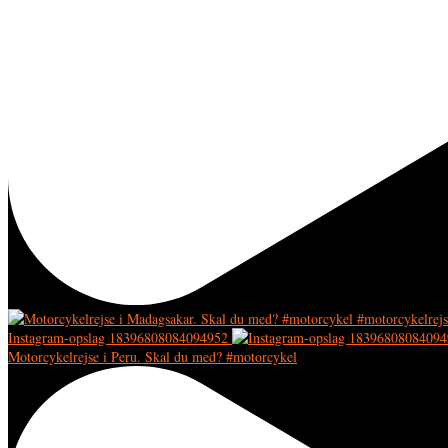
Instagram-opslag 18396808084094952
Motorcykelrejse i Peru. Skal du med? #motorcykel