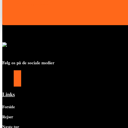
Tilmeld nyhedsbrev
Følg os på de sociale medier
Følg
Følg
Følg
Links
Forside
Rejser
Næste tur