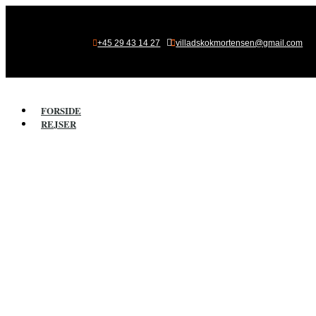

+45 29 43 14 27
villadskokmortensen@gmail.com
FORSIDE
REJSER