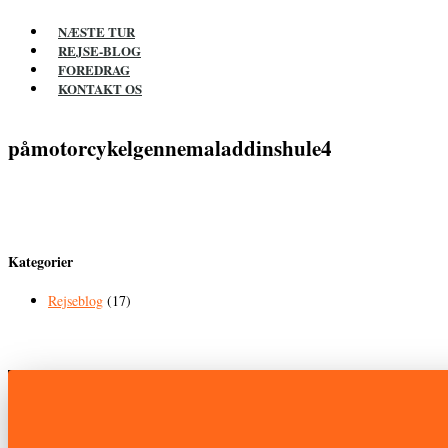
NÆSTE TUR
REJSE-BLOG
FOREDRAG
KONTAKT OS
påmotorcykelgennemaladdinshule4
Kategorier
Rejseblog
(17)