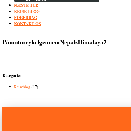
NÆSTE TUR
REJSE-BLOG
FOREDRAG
KONTAKT OS
PåmotorcykelgennemNepalsHimalaya2
Kategorier
Rejseblog
(17)