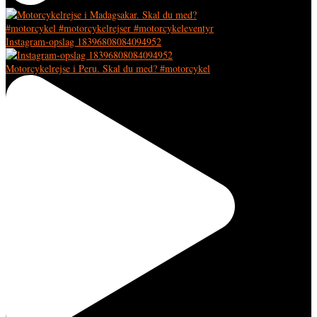
Instagram-opslag 18396808084094952
Motorcykelrejse i Peru. Skal du med? #motorcykel