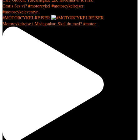
#MOTORCYKELREJSER
Motorcykelrejse i Madagsakar. Skal du med? #motor