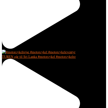
TUREN går til Sri Lanka #motorcykel #motorcykelre