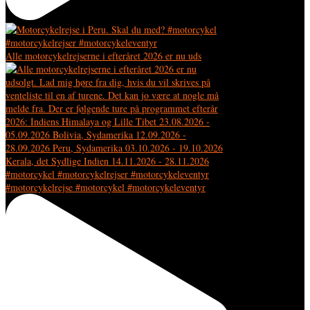
Alle motorcykelrejserne i efteråret 2026 er nu uds
#motorcykelrejse #motorcykel #motorcykeleventyr