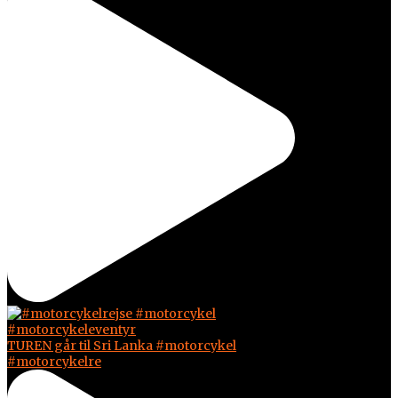
TUREN går til Sri Lanka #motorcykel
#motorcykelre