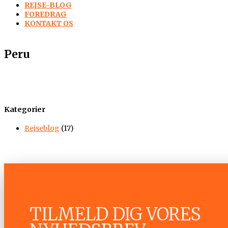
REJSE-BLOG
FOREDRAG
KONTAKT OS
Peru
Kategorier
Rejseblog
(17)
TILMELD DIG VORES