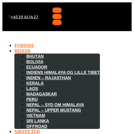
Følg
Følg
+45 29 43 14 27
Følg
FORSIDE
REJSER
BHUTAN
BOLIVIA
ECUADOR
INDIENS HIMALAYA OG LILLE TIBET
INDIEN – RAJASTHAN
KERALA
LAOS
MADAGASKAR

PERU
NEPAL – SYD OM HIMALAYA
NEPAL – UPPER MUSTANG
VIETNAM
SRI LANKA
OFFROAD
NÆSTE TUR