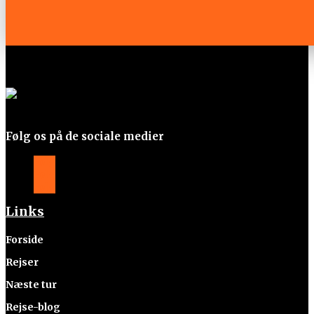
Følg os på de sociale medier
Følg
Følg
Følg
Links
Forside
Rejser
Næste tur
Rejse-blog