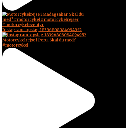
Instagram-opslag 18396808084094952
Motorcykelrejse i Peru. Skal du med?
#motorcykel