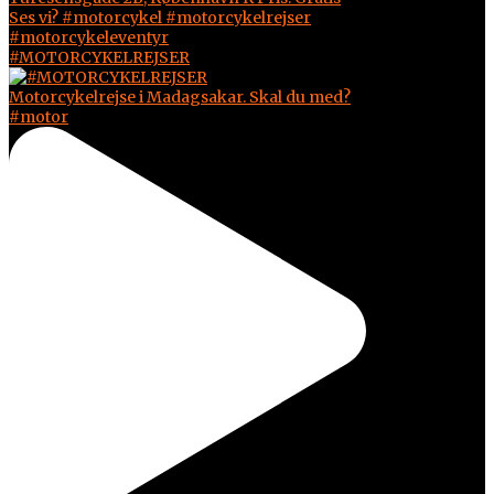
#MOTORCYKELREJSER
Motorcykelrejse i Madagsakar. Skal du med?
#motor