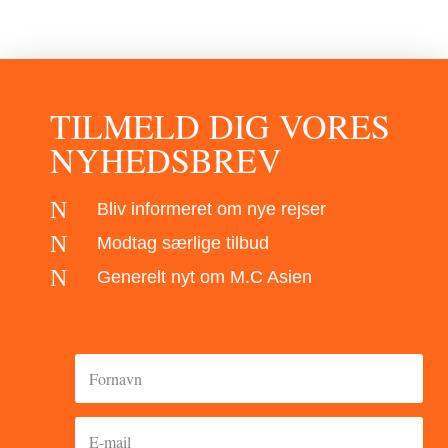
TILMELD DIG VORES
NYHEDSBREV
N
Bliv informeret om nye rejser
N
Modtag særlige tilbud
N
Generelt nyt om M.C Asien