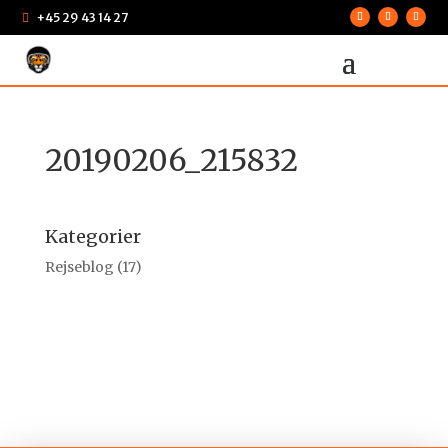
+45 29 43 14 27

20190206_215832
Kategorier
Rejseblog
(17)