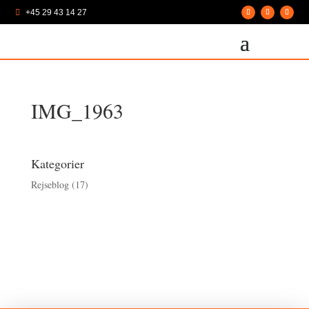
+45 29 43 14 27

IMG_1963
Kategorier
Rejseblog
(17)