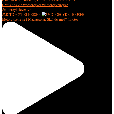
#MOTORCYKELREJSER
Motorcykelrejse i Madagsakar. Skal du med? #motor