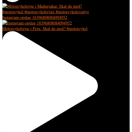
Instagram-opslag 18396808084094952
Motorcykelrejse i Peru. Skal du med? #motorcykel