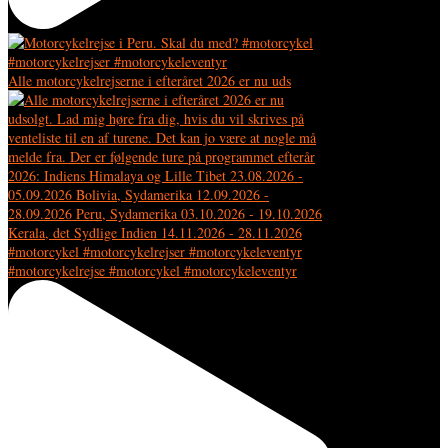
Alle motorcykelrejserne i efteråret 2026 er nu uds
#motorcykelrejse #motorcykel #motorcykeleventyr