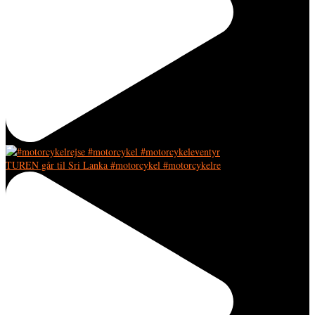
TUREN går til Sri Lanka #motorcykel #motorcykelre