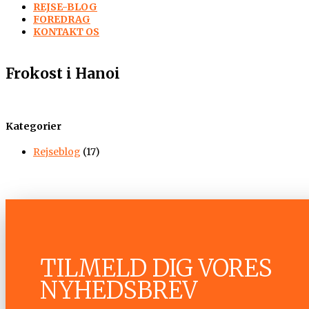
REJSE-BLOG
FOREDRAG
KONTAKT OS
Frokost i Hanoi
Kategorier
Rejseblog
(17)
TILMELD DIG VORES
NYHEDSBREV