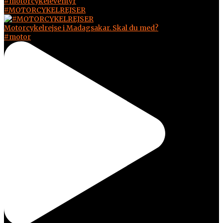
#MOTORCYKELREJSER
Motorcykelrejse i Madagsakar. Skal du med?
#motor