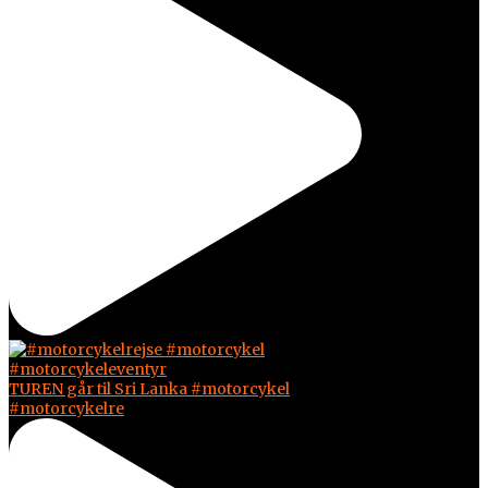
TUREN går til Sri Lanka #motorcykel
#motorcykelre