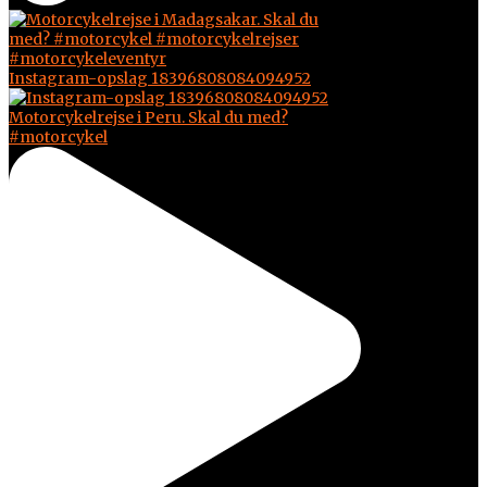
Instagram-opslag 18396808084094952
Motorcykelrejse i Peru. Skal du med?
#motorcykel