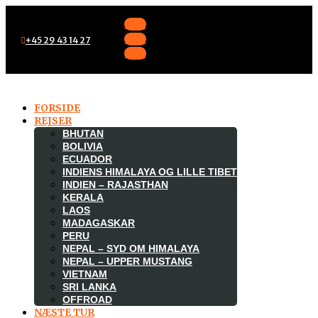
Følg
Følg
+45 29 43 14 27
Følg
FORSIDE
REJSER
BHUTAN
BOLIVIA
ECUADOR
INDIENS HIMALAYA OG LILLE TIBET
INDIEN – RAJASTHAN
KERALA
LAOS
MADAGASKAR

PERU
NEPAL – SYD OM HIMALAYA
NEPAL – UPPER MUSTANG
VIETNAM
SRI LANKA
OFFROAD
NÆSTE TUR